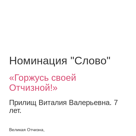
Великая
победа
Городской конкурс детских
творческих работ "Мы этой
памяти верны"
Номинация "Слово"
«Горжусь своей
Отчизной!»
Прилищ Виталия Валерьевна. 7
лет.
Великая Отчизна,